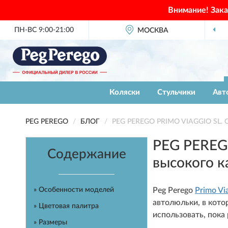
Внимание! Зак
ПН-ВС 9:00-21:00
ОФИЦИАЛЬНЫЙ ДИЛЕР
МОСКВА
PEG PERE
Коляски
Стульчики
Авт
PEG PEREGO
БЛОГ
PEG PEREGO PRIMO VIAGGIO SL. Об
PEG PEREG
Содержание
высокого к
» Особенности моделей
Peg Perego
Primo Vi
автолюльки, в кото
» Цветовая палитра
использовать, пока
» Размеры