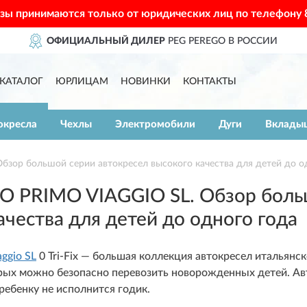
азы принимаются только от юридических лиц по телефону
GO В РОССИИ
ДОСТАВИМ
ПО 
КАТАЛОГ
ЮРЛИЦАМ
НОВИНКИ
КОНТАКТЫ
окресла
Чехлы
Электромобили
Дуги
Вклады
зор большой серии автокресел высокого качества для детей до о
O PRIMO VIAGGIO SL. Обзор боль
ачества для детей до одного года
aggio SL
0 Tri-Fix — большая коллекция автокресел итальянс
рых можно безопасно перевозить новорожденных детей. Авт
 ребенку не исполнится годик.