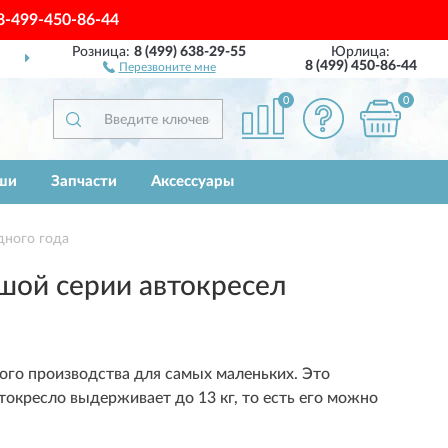
8-499-450-86-44
Розница:
8 (499) 638-29-55
Юрлица:
ВСЕЙ РОССИИ
ПОЛН
8 (499) 450-86-44
Перезвоните мне
0
0
ши
Запчасти
Аксессуары
дного года
шой серии автокресел
кого производства для самых маленьких. Это
окресло выдерживает до 13 кг, то есть его можно