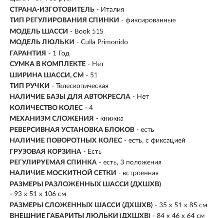
СТРАНА-ИЗГОТОВИТЕЛЬ
- Италия
ТИП РЕГУЛИРОВАНИЯ СПИНКИ
- фиксированные
МОДЕЛЬ ШАССИ
- Book 51S
МОДЕЛЬ ЛЮЛЬКИ
- Culla Primonido
ГАРАНТИЯ
- 1 Год
СУМКА В КОМПЛЕКТЕ
- Нет
ШИРИНА ШАССИ, СМ
- 51
ТИП РУЧКИ
- Телескопическая
НАЛИЧИЕ БАЗЫ ДЛЯ АВТОКРЕСЛА
- Нет
КОЛИЧЕСТВО КОЛЕС
-
4
МЕХАНИЗМ СЛОЖЕНИЯ
-
книжка
РЕВЕРСИВНАЯ УСТАНОВКА БЛОКОВ
- есть
НАЛИЧИЕ ПОВОРОТНЫХ КОЛЕС
- есть, с фиксацией
ГРУЗОВАЯ КОРЗИНА
- Есть
РЕГУЛИРУЕМАЯ СПИНКА
- есть, 3 положения
НАЛИЧИЕ МОСКИТНОЙ СЕТКИ
- встроенная
РАЗМЕРЫ РАЗЛОЖЕННЫХ ШАССИ (ДХШХВ)
- 93 х 51 х 106 см
РАЗМЕРЫ СЛОЖЕННЫХ ШАССИ (ДХШХВ)
- 35 х 51 х 85 см
ВНЕШНИЕ ГАБАРИТЫ ЛЮЛЬКИ (ДХШХВ)
-
84 х 46 х 64 см