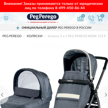
Внимание! Заказы принимаются только от юридических
лиц по телефону
8-499-450-86-44
0
0
ОФИЦИАЛЬНЫЙ ДИЛЕР
PEG PEREGO В РОССИИ
PEG PEREGO
КОЛЯСКИ
Коляска 2 в 1 PEG-PEREGO BOOK 51S