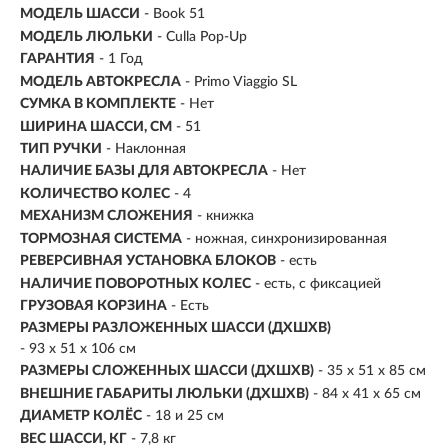
МОДЕЛЬ ШАССИ
- Book 51
МОДЕЛЬ ЛЮЛЬКИ
- Culla Pop-Up
ГАРАНТИЯ
- 1 Год
МОДЕЛЬ АВТОКРЕСЛА
- Primo Viaggio SL
СУМКА В КОМПЛЕКТЕ
- Нет
ШИРИНА ШАССИ, СМ
- 51
ТИП РУЧКИ
- Наклонная
НАЛИЧИЕ БАЗЫ ДЛЯ АВТОКРЕСЛА
- Нет
КОЛИЧЕСТВО КОЛЕС
-
4
МЕХАНИЗМ СЛОЖЕНИЯ
-
книжка
ТОРМОЗНАЯ СИСТЕМА
- ножная, синхронизированная
РЕВЕРСИВНАЯ УСТАНОВКА БЛОКОВ
- есть
НАЛИЧИЕ ПОВОРОТНЫХ КОЛЕС
- есть, с фиксацией
ГРУЗОВАЯ КОРЗИНА
- Есть
РАЗМЕРЫ РАЗЛОЖЕННЫХ ШАССИ (ДХШХВ)
- 93 х 51 х 106 см
РАЗМЕРЫ СЛОЖЕННЫХ ШАССИ (ДХШХВ)
- 35 х 51 х 85 см
ВНЕШНИЕ ГАБАРИТЫ ЛЮЛЬКИ (ДХШХВ)
-
84 х 41 х 65 см
ДИАМЕТР КОЛЁС
- 18 и 25 см
ВЕС ШАССИ, КГ
- 7,8 кг