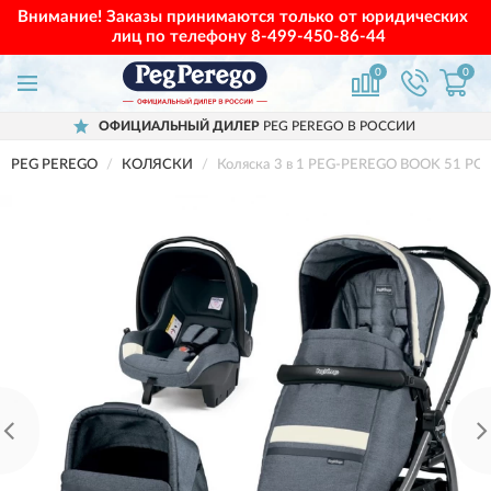
Внимание! Заказы принимаются только от юридических
лиц по телефону
8-499-450-86-44
0
0
ОФИЦИАЛЬНЫЙ ДИЛЕР
PEG PEREGO В РОССИИ
PEG PEREGO
КОЛЯСКИ
Коляска 3 в 1 PEG-PEREGO BOOK 51 PO