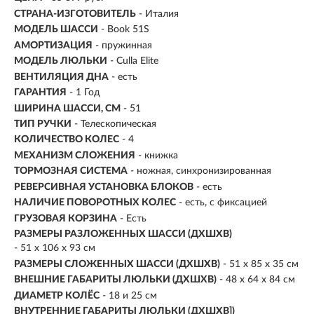
СТРАНА-ИЗГОТОВИТЕЛЬ
- Италия
МОДЕЛЬ ШАССИ
- Book 51S
АМОРТИЗАЦИЯ
- пружинная
МОДЕЛЬ ЛЮЛЬКИ
- Culla Elite
ВЕНТИЛЯЦИЯ ДНА
- есть
ГАРАНТИЯ
- 1 Год
ШИРИНА ШАССИ, СМ
- 51
ТИП РУЧКИ
- Телескопическая
КОЛИЧЕСТВО КОЛЕС
-
4
МЕХАНИЗМ СЛОЖЕНИЯ
-
книжка
ТОРМОЗНАЯ СИСТЕМА
- ножная, синхронизированная
РЕВЕРСИВНАЯ УСТАНОВКА БЛОКОВ
- есть
НАЛИЧИЕ ПОВОРОТНЫХ КОЛЕС
- есть, с фиксацией
ГРУЗОВАЯ КОРЗИНА
- Есть
РАЗМЕРЫ РАЗЛОЖЕННЫХ ШАССИ (ДХШХВ)
- 51 х 106 х 93 см
РАЗМЕРЫ СЛОЖЕННЫХ ШАССИ (ДХШХВ)
- 51 х 85 х 35 см
ВНЕШНИЕ ГАБАРИТЫ ЛЮЛЬКИ (ДХШХВ)
-
48 х 64 х 84 см
ДИАМЕТР КОЛЁС
- 18 и 25 см
ВНУТРЕННИЕ ГАБАРИТЫ ЛЮЛЬКИ (ДХШXB])