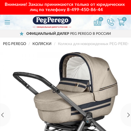
Внимание! Заказы принимаются только от юридических
лиц по телефону
8-499-450-86-44
0
0
ОФИЦИАЛЬНЫЙ ДИЛЕР
PEG PEREGO В РОССИИ
PEG PEREGO
КОЛЯСКИ
Коляска для новорожденных PEG-PEREG