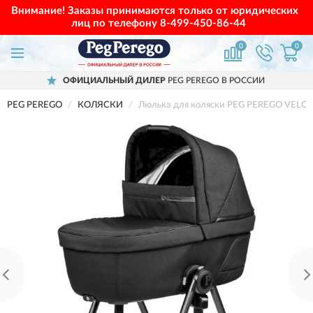
Внимание! Заказы принимаются только от юридических
лиц по телефону
8-499-450-86-44
0
0
ОФИЦИАЛЬНЫЙ ДИЛЕР
PEG PEREGO В РОССИИ
PEG PEREGO
КОЛЯСКИ
Люлька для коляски PEG PEREGO VELOCE,